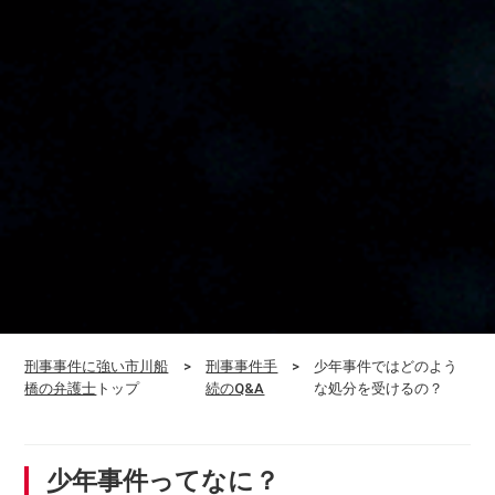
刑事事件に強い市川船
刑事事件手
少年事件ではどのよう
橋の弁護士
トップ
続のQ&A
な処分を受けるの？
少年事件ってなに？