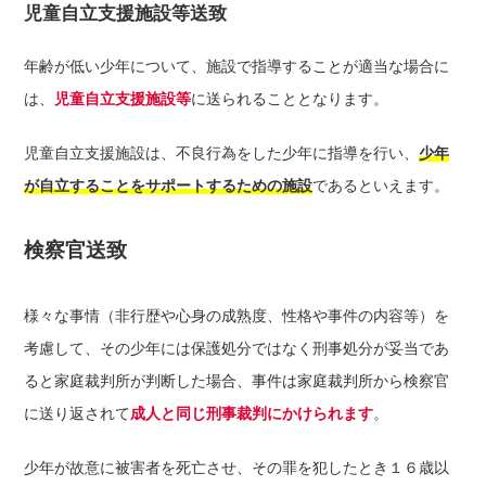
児童自立支援施設等送致
年齢が低い少年について、施設で指導することが適当な場合に
は、
児童自立支援施設等
に送られることとなります。
児童自立支援施設は、不良行為をした少年に指導を行い、
少年
が自立することをサポートするための施設
であるといえます。
検察官送致
様々な事情（非行歴や心身の成熟度、性格や事件の内容等）を
考慮して、その少年には保護処分ではなく刑事処分が妥当であ
ると家庭裁判所が判断した場合、事件は家庭裁判所から検察官
に送り返されて
成人と同じ刑事裁判にかけられます
。
少年が故意に被害者を死亡させ、その罪を犯したとき１６歳以