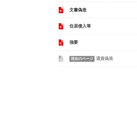
文書偽造
住居侵入等
強要
通貨偽造