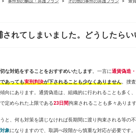
事件別の解説・弁護プラン
その他の事件の弁護プラン
通
捕されてしまいました。どうしたらい
切な対処をすることをおすすめいたします
。一言に
通貨偽造・
であっても
実刑判決
が下されることも少なくありません
。捜査
傾向にあります。通貨偽造は、組織的に行われることも多く、
で定められた上限である
23日間
拘束されることも多々ありま
うと、何も対策を講じなければ長期間に渡り拘束される等の不
対象
になりますので、取調べ段階から慎重な対応が必要です。