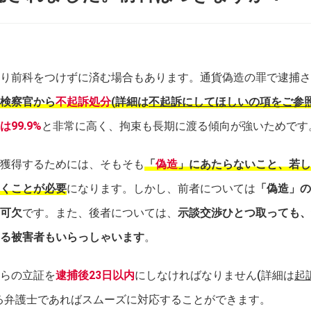
り前科をつけずに済む場合もあります。通貨偽造の罪で逮捕さ
検察官から
不起訴処分
(詳細は
不起訴にしてほしいの項をご参
99.9%
と非常に高く、拘束も長期に渡る傾向が強いためです
獲得するためには、そもそも
「
偽造
」にあたらないこと、若し
くことが必要
になります。しかし、前者については
「偽造」の
可欠
です。また、後者については、
示談交渉ひとつ取っても、
る被害者もいらっしゃいます
。
らの立証を
逮捕後23日以内
にしなければなりません(詳細は
起
る弁護士であればスムーズに対応することができます。