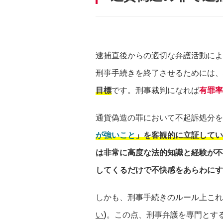
逮捕直後からの適切な弁護活動によ
刑事手続きを終了させるためには、
目標
です。刑事裁判になれば
有罪率は
通貨偽造の罪において不起訴処分を
が強いこと
」を客観的に立証してい
は非常に高度な法的知識と経験が不
してくるだけで不快感をあらわにす
しかも、刑事手続きのルール上これ
い
)。この点、刑事弁護を専門とす